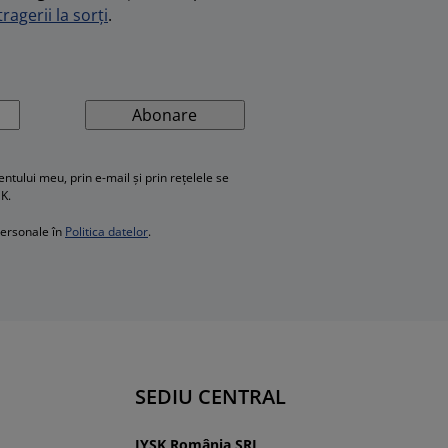
ragerii la sorți
.
Abonare
ului meu, prin e-mail și prin rețelele se
SK.
personale în
Politica datelor
.
SEDIU CENTRAL
JYSK România SRL