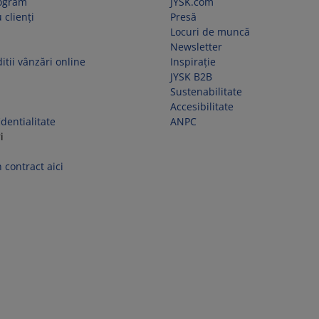
rogram
JYSK.com
 clienți
Presă
Locuri de muncă
Newsletter
itii vânzări online
Inspirație
JYSK B2B
Sustenabilitate
Accesibilitate
identialitate
ANPC
i
 contract aici