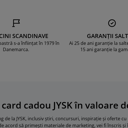
CINI SCANDINAVE
GARANȚII SALT
stră s-a înființat în 1979 în
Ai 25 de ani garanție la sal
Danemarca.
15 ani garanție la ga
 card cadou JYSK în valoare de
 de la JYSK, inclusiv știri, concursuri, inspirație și oferte c
de acord să primești materiale de marketing, vei fi înscris și 