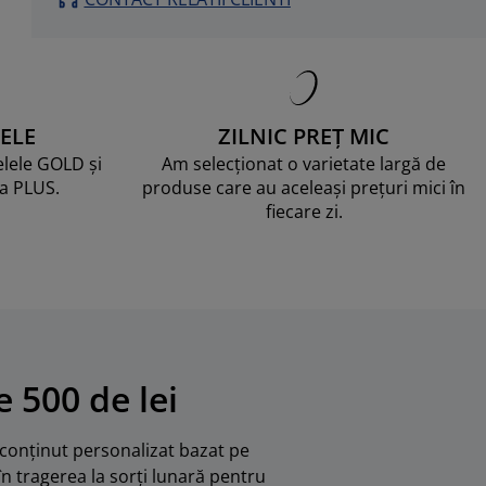
ELE
ZILNIC PREȚ MIC
telele GOLD și
Am selecționat o varietate largă de
ma PLUS.
produse care au aceleași prețuri mici în
fiecare zi.
 500 de lei
u conținut personalizat bazat pe
în tragerea la sorți lunară pentru