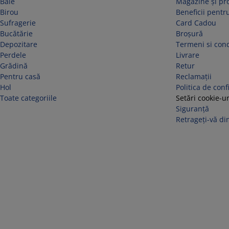
Baie
Magazine și p
Birou
Beneficii pentru
Sufragerie
Card Cadou
Bucătărie
Broșură
Depozitare
Termeni si cond
Perdele
Livrare
Grădină
Retur
Pentru casă
Reclamaţii
Hol
Politica de conf
Toate categoriile
Setări cookie-ur
Siguranță
Retrageți-vă din