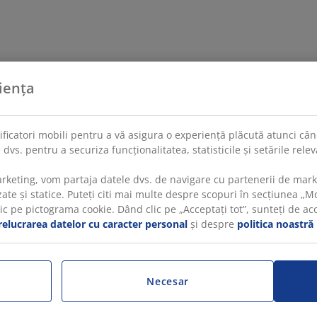
iența
tificatori mobili pentru a vă asigura o experiență plăcută atunci când
 dvs. pentru a securiza funcționalitatea, statisticile și setările rel
rketing, vom partaja datele dvs. de navigare cu partenerii de mar
te și statice. Puteți citi mai multe despre scopuri în secțiunea „Mod
 pe pictograma cookie. Dând clic pe „Acceptați tot”, sunteți de acord
relucrarea datelor cu caracter personal
și despre
politica noastră
Necesar