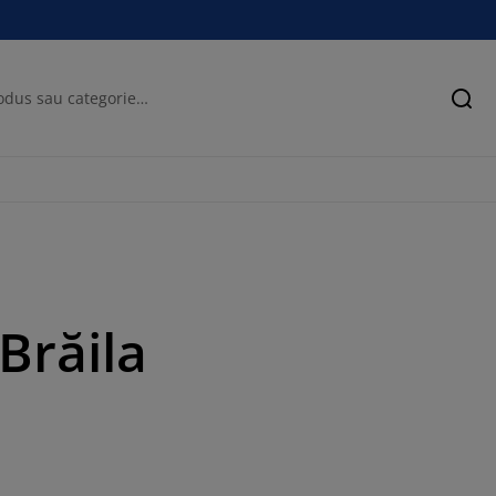
Cău
 Brăila