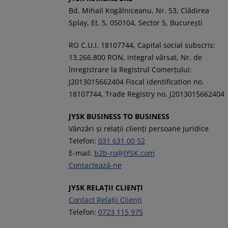
Bd. Mihail Kogălniceanu, Nr. 53, Clădirea
Splay, Et. 5, 050104, Sector 5, București
RO C.U.I. 18107744, Capital social subscris:
13.266.800 RON, integral vărsat, Nr. de
înregistrare la Registrul Comerţului:
J2013015662404 Fiscal identification no.
18107744, Trade Registry no. J2013015662404
JYSK BUSINESS TO BUSINESS
Vânzări și relații clienți persoane juridice
Telefon:
031 631 00 52
E-mail:
b2b-ro@JYSK.com
Contactează-ne
JYSK RELAȚII CLIENȚI
Contact Relații Clienți
Telefon:
0723 115 975