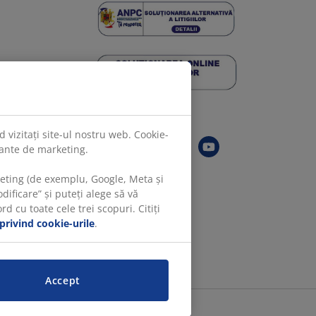
Urmărește JYSK
 vizitați site-ul nostru web. Cookie-
evante de marketing.
keting (de exemplu, Google, Meta și
ificare” și puteți alege să vă
 cu toate cele trei scopuri. Citiți
 privind cookie-urile
.
Accept