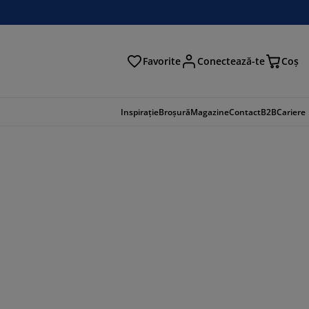
Favorite
Conectează-te
Coş
tare
Inspirație
Broșură
Magazine
Contact
B2B
Cariere