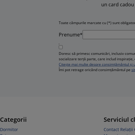
un card cadou 
Toate câmpurile marcate cu (*) sunt obligator
Prenume*
Doresc să primesc comunicări, inclusiv comuni
socializare terță parte, care includ inspirați
Citește mai multe despre consimțământul și ut
Îmi pot retrage oricând consimțământul pe
si
Categorii
Serviciul c
Dormitor
Contact Relații 