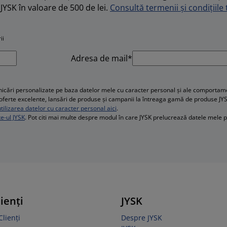
JYSK în valoare de 500 de lei.
Consultă termenii și condițiile t
ii
Adresa de mail*
cări personalizate pe baza datelor mele cu caracter personal și ale comportament
e, oferte excelente, lansări de produse și campanii la întreaga gamă de produse JY
ilizarea datelor cu caracter personal aici
.
te-ul JYSK
. Pot citi mai multe despre modul în care JYSK prelucrează datele mele 
lienți
JYSK
Clienți
Despre JYSK