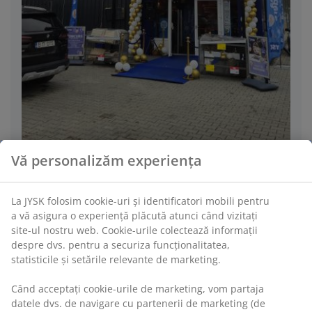
Vă personalizăm experiența
La JYSK folosim cookie-uri și identificatori mobili pentru
a vă asigura o experiență plăcută atunci când vizitați
Orar
site-ul nostru web. Cookie-urile colectează informații
despre dvs. pentru a securiza funcționalitatea,
statisticile și setările relevante de marketing.
sâmbătă
08
.
08
10:00 - 19:00
Când acceptați cookie-urile de marketing, vom partaja
datele dvs. de navigare cu partenerii de marketing (de
duminică
09
.
08
10:00 - 19:00