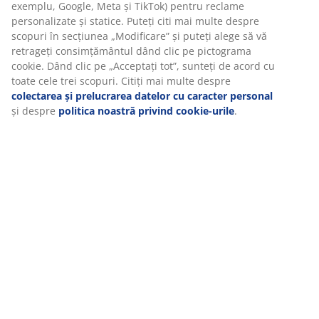
exemplu, Google, Meta și TikTok) pentru reclame
personalizate și statice. Puteți citi mai multe despre
luni
10
.
08
10:00 - 20:00
scopuri în secțiunea „Modificare” și puteți alege să vă
retrageți consimțământul dând clic pe pictograma
cookie. Dând clic pe „Acceptați tot”, sunteți de acord cu
marți
11
.
08
10:00 - 20:00
toate cele trei scopuri. Citiți mai multe despre
colectarea și prelucrarea datelor cu caracter personal
miercuri
12
.
08
10:00 - 20:00
și despre
politica noastră privind cookie-urile
.
joi
13
.
08
10:00 - 20:00
vineri
14
.
08
10:00 - 20:00
Contactează
CONTACT RELATII CLIENTI