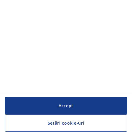
Categorii
Categorii
Serviciul clienți
Serviciul clienți
JYSK
JYSK
SEDIU CENTRAL
Urmărește JYSK
Accept
Setări cookie-uri