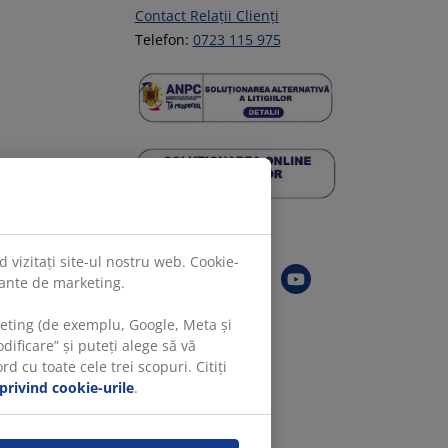
Contact Relații Clienți
Telefon:
0723 115 975
Urmărește JYSK
 vizitați site-ul nostru web. Cookie-
evante de marketing.
keting (de exemplu, Google, Meta și
ificare” și puteți alege să vă
 cu toate cele trei scopuri. Citiți
 privind cookie-urile
.