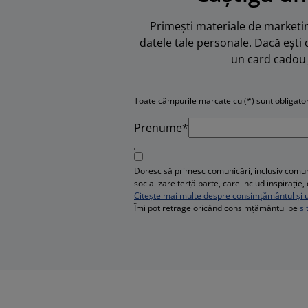
Primești materiale de marketing
datele tale personale. Dacă ești 
un card cadou 
Toate câmpurile marcate cu (*) sunt obligator
Prenume*
Doresc să primesc comunicări, inclusiv comuni
socializare terță parte, care includ inspirați
Citește mai multe despre consimțământul și ut
Îmi pot retrage oricând consimțământul pe
si