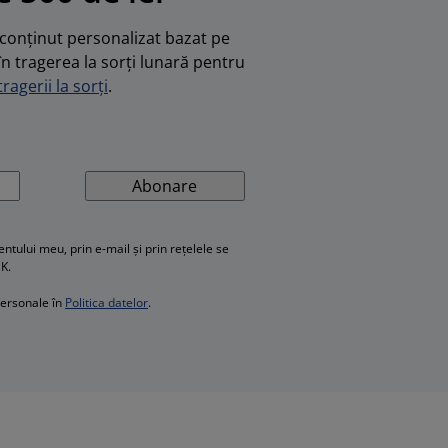
u conținut personalizat bazat pe
în tragerea la sorți lunară pentru
ragerii la sorți
.
Abonare
ului meu, prin e-mail și prin rețelele se
SK.
personale în
Politica datelor
.