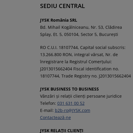
SEDIU CENTRAL
JYSK România SRL
Bd. Mihail Kogălniceanu, Nr. 53, Clădirea
Splay, Et. 5, 050104, Sector 5, București
RO C.U.I. 18107744, Capital social subscris:
13.266.800 RON, integral vărsat, Nr. de
înregistrare la Registrul Comerţului:
J2013015662404 Fiscal identification no.
18107744, Trade Registry no. J2013015662404
JYSK BUSINESS TO BUSINESS
Vânzări și relații clienți persoane juridice
Telefon:
031 631 00 52
E-mail:
b2b-ro@JYSK.com
Contactează-ne
JYSK RELAȚII CLIENȚI