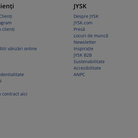
lienți
JYSK
Clienți
Despre JYSK
rogram
JYSK.com
 clienți
Presă
Locuri de muncă
Newsletter
itii vânzări online
Inspirație
JYSK B2B
Sustenabilitate
Accesibilitate
identialitate
ANPC
i
 contract aici