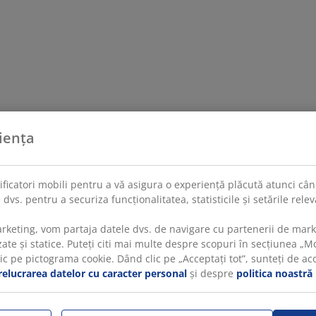
iența
tificatori mobili pentru a vă asigura o experiență plăcută atunci când
 dvs. pentru a securiza funcționalitatea, statisticile și setările rel
rketing, vom partaja datele dvs. de navigare cu partenerii de mar
te și statice. Puteți citi mai multe despre scopuri în secțiunea „Mod
 pe pictograma cookie. Dând clic pe „Acceptați tot”, sunteți de acord
relucrarea datelor cu caracter personal
și despre
politica noastră