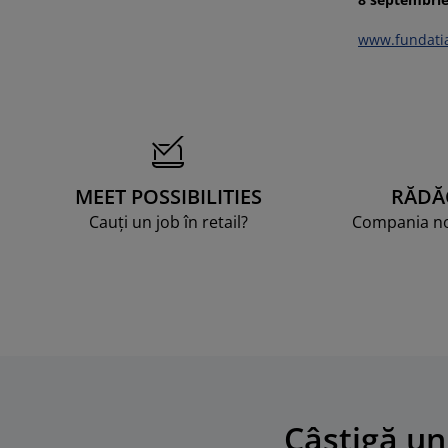
www.fundatia
MEET POSSIBILITIES
RĂDĂ
Cauți un job în retail?
Compania noa
Câștigă un