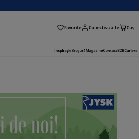
Favorite
Conectează-te
Coş
tare
Inspirație
Broșură
Magazine
Contact
B2B
Cariere