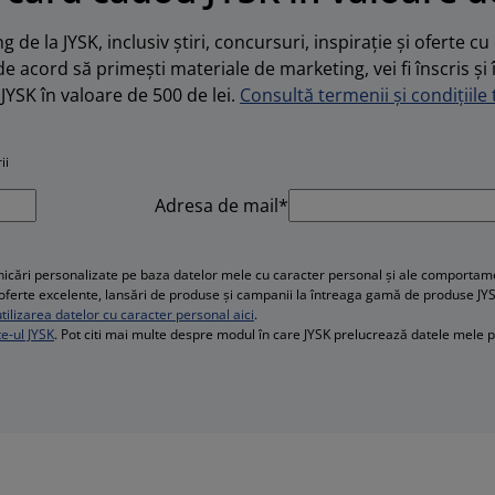
 de la JYSK, inclusiv știri, concursuri, inspirație și oferte c
de acord să primești materiale de marketing, vei fi înscris și 
JYSK în valoare de 500 de lei.
Consultă termenii și condițiile t
ii
Adresa de mail*
cări personalizate pe baza datelor mele cu caracter personal și ale comportament
e, oferte excelente, lansări de produse și campanii la întreaga gamă de produse JY
ilizarea datelor cu caracter personal aici
.
te-ul JYSK
. Pot citi mai multe despre modul în care JYSK prelucrează datele mele 