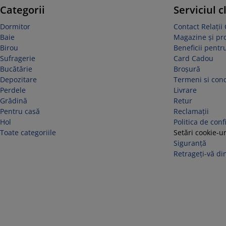
Categorii
Serviciul c
Dormitor
Contact Relații 
Baie
Magazine și p
Birou
Beneficii pentru
Sufragerie
Card Cadou
Bucătărie
Broșură
Depozitare
Termeni si cond
Perdele
Livrare
Grădină
Retur
Pentru casă
Reclamaţii
Hol
Politica de conf
Toate categoriile
Setări cookie-ur
Siguranță
Retrageți-vă din