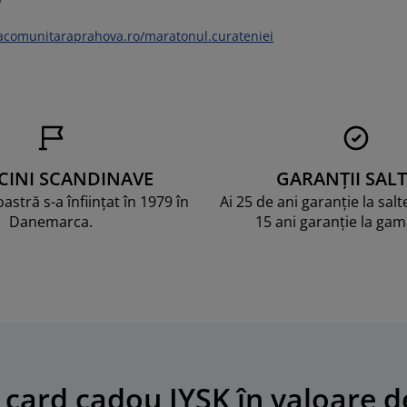
comunitaraprahova.ro/maratonul.curateniei
CINI SCANDINAVE
GARANȚII SALT
stră s-a înființat în 1979 în
Ai 25 de ani garanție la sal
Danemarca.
15 ani garanție la ga
 card cadou JYSK în valoare de