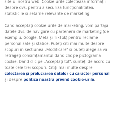
Beneficiezi de garanția prețului pe o perioadă de 30 de
zile
Opțiuni flexibile de livrare
Alege varianta de livrare care ți se potrivește cel mai
bine
Unitate de stoc: 3630133
Instrucțiuni de asamblare
Specificații
Recenzii
(
49
)