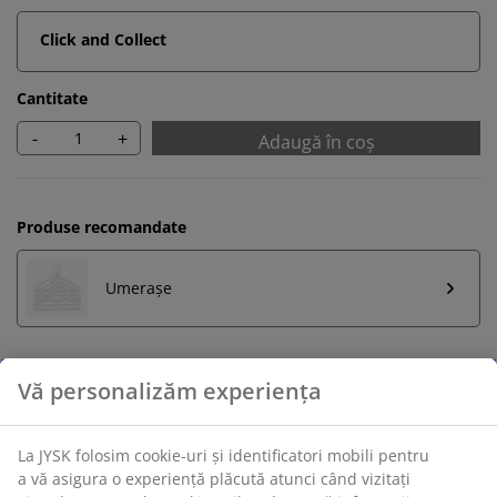
Click and Collect
Cantitate
-
+
Adaugă în coș
Produse recomandate
Umerașe
Retur pe o perioadă nelimitată
Află mai multe detalii despre cum poți schimba sau
returna produsul dorit într-un magazin fizic JYSK
Garanția prețului