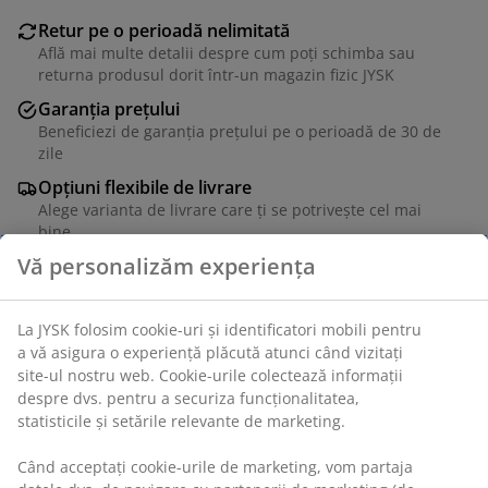
Retur pe o perioadă nelimitată
Află mai multe detalii despre cum poți schimba sau
returna produsul dorit într-un magazin fizic JYSK
Garanția prețului
Beneficiezi de garanția prețului pe o perioadă de 30 de
zile
Opțiuni flexibile de livrare
Alege varianta de livrare care ți se potrivește cel mai
bine
Unitate de stoc: 3690504
Instrucțiuni de asamblare
Vă personalizăm experiența
Specificații