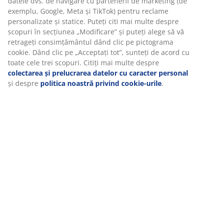
La JYSK folosim cookie-uri și identificatori mobili pentru a vă
asigura o experiență plăcută atunci când vizitați site-ul
Recenzii
nostru web. Cookie-urile colectează informații despre dvs.
pentru a securiza funcționalitatea, statisticile și setările
(
24
)
relevante de marketing.
Când acceptați cookie-urile de marketing, vom partaja datele
dvs. de navigare cu partenerii de marketing (de exemplu,
Livrare
Google, Meta și TikTok) pentru reclame personalizate și
statice. Puteți citi mai multe despre scopuri în secțiunea
„Modificare” și puteți alege să vă retrageți consimțământul
dând clic pe pictograma cookie. Dând clic pe „Acceptați tot”,
sunteți de acord cu toate cele trei scopuri. Citiți mai multe
despre
colectarea și prelucrarea datelor cu caracter
personal
și despre
politica noastră privind cookie-urile
.