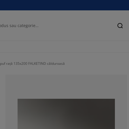
Cău
puf rață 135x200 FALKETIND călduroasă
78.13211845102