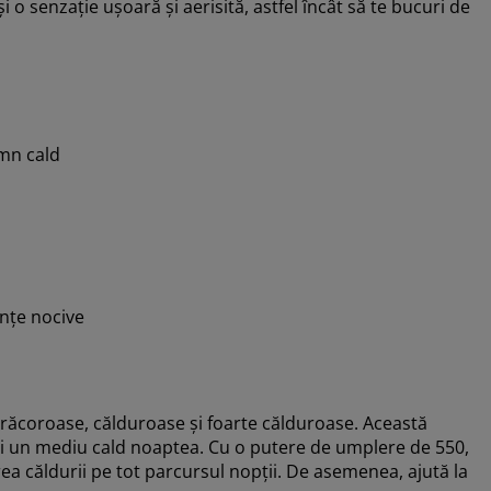
 o senzație ușoară și aerisită, astfel încât să te bucuri de
mn cald
nțe nocive
e: răcoroase, călduroase și foarte călduroase. Această
i un mediu cald noaptea. Cu o putere de umplere de 550,
rea căldurii pe tot parcursul nopții. De asemenea, ajută la