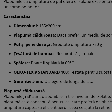
Plăpumile cu umplutură de puf oferă o izolație excelentă și
un somn odihnitor.
Caracteristici
Dimensiuni:
135x200 cm
Plapumă călduroasă:
Dacă preferi un mediu de so
Puf și pene de rață:
Greutate umplutură 750 g
Țesătură de bumbac:
Respirabilă și moale
Spălare:
Poate fi spălată la 60°C
OEKO-TEX® STANDARD 100:
Testată pentru substa
Garanție 5 ani:
O alegere de lungă durată
Plapumă călduroasă
Plăpumile JYSK sunt disponibile în trei niveluri de izolați
plapumă este concepută pentru cei care preferă de obice
umplutura captează eficient aerul, ceea ce ajută la reține