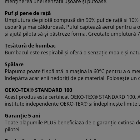
menținerea unei senzații ușoare și pufoase.
Puf și pene de rață
Umplutura de pilotă compusă din 90% puf de rață și 10% p
ușoară și mai călduroasă. Puful captează aerul pentru a of
și ajută pilota să-și păstreze forma. Greutate umplutură 7
Țesătură de bumbac
Bumbacul este respirabil și oferă o senzație moale și natur
Spălare
Plapuma poate fi spălată la mașină la 60°C pentru a o men
îndepărta acarienii nedoriți de pe material. Folosește un
OEKO-TEX® STANDARD 100
Acest produs este certificat OEKO-TEX® STANDARD 100. A
institute independente OEKO-TEX® și îndeplinește limite s
Garanție 5 ani
Toate plăpumile PLUS beneficiază de o garanție extinsă de 
pilotei.