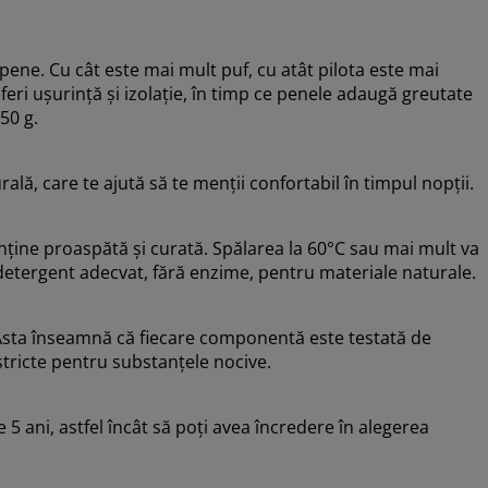
ene. Cu cât este mai mult puf, cu atât pilota este mai
eri ușurință și izolație, în timp ce penele adaugă greutate
50 g.
ală, care te ajută să te menții confortabil în timpul nopții.
ține proaspătă și curată. Spălarea la 60°C sau mai mult va
 detergent adecvat, fără enzime, pentru materiale naturale.
sta înseamnă că fiecare componentă este testată de
tricte pentru substanțele nocive.
5 ani, astfel încât să poți avea încredere în alegerea