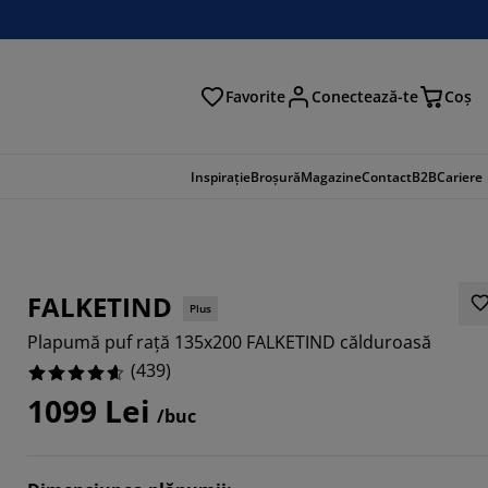
Favorite
Conectează-te
Coş
tare
Inspirație
Broșură
Magazine
Contact
B2B
Cariere
FALKETIND
Plus
Plapumă puf rață 135x200 FALKETIND călduroasă
(
439
)
1099 Lei
/buc
505%