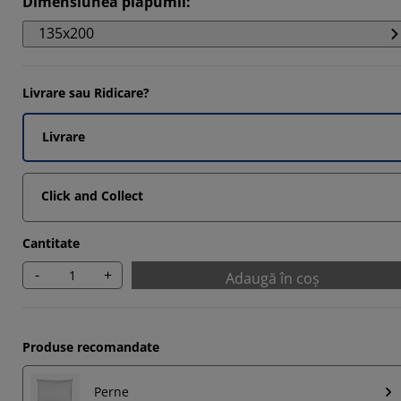
Dimensiunea plăpumii
:
2983%
135x200
868%
5785%
Livrare sau Ridicare?
513%
Livrare
Click and Collect
Cantitate
-
+
Adaugă în coș
Produse recomandate
Perne