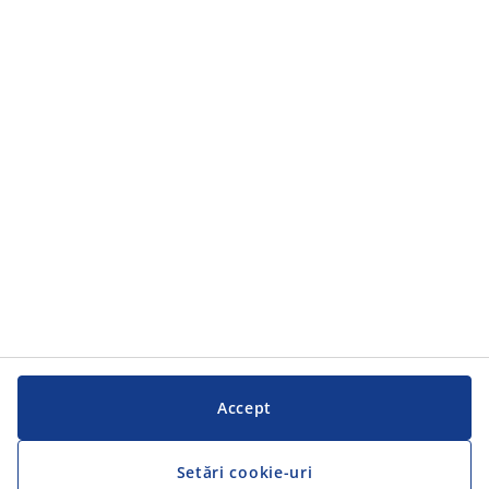
Categorii
Categorii
Serviciul clienți
Serviciul clienți
JYSK
JYSK
SEDIU CENTRAL
Urmărește JYSK
Accept
Setări cookie-uri