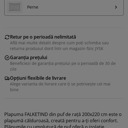
Perne
Retur pe o perioadă nelimitată
Află mai multe detalii despre cum poți schimba sau
returna produsul dorit într-un magazin fizic JYSK
Garanția prețului
Beneficiezi de garanția prețului pe o perioadă de 30 de
zile
Opțiuni flexibile de livrare
Alege varianta de livrare care ți se potrivește cel mai
bine
Plapuma FALKETIND din puf de rață 200x220 cm este o
plapumă călduroasă, creată pentru a-ți oferi confort.
Plăpumile cu umplutură de puf oferă o izolație