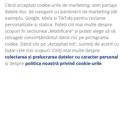
izolație: răcoroase, călduroase și foarte călduroase.
Când acceptați cookie-urile de marketing, vom partaja
Această plapumă este concepută pentru cei care
datele dvs. de navigare cu partenerii de marketing (de
exemplu, Google, Meta și TikTok) pentru reclame
preferă de obicei un mediu cald noaptea. Cu o putere
personalizate și statice. Puteți citi mai multe despre
de umplere de 550, umplutura captează eficient aerul,
scopuri în secțiunea „Modificare” și puteți alege să vă
ceea ce ajută la reținerea căldurii pe tot parcursul
retrageți consimțământul dând clic pe pictograma
nopții. De asemenea, ajută la menținerea unei senzații
cookie. Dând clic pe „Acceptați tot”, sunteți de acord cu
ușoare și pufoase.
toate cele trei scopuri. Citiți mai multe despre
colectarea și prelucrarea datelor cu caracter personal
Puf și pene de rață
și despre
politica noastră privind cookie-urile
.
Umplutura de pilotă compusă din 90% puf de rață și
10% pene. Cu cât este mai mult puf, cu atât pilota este
mai ușoară și mai călduroasă. Puful captează aerul
pentru a oferi ușurință și izolație, în timp ce penele
adaugă greutate și ajută pilota să-și păstreze forma.
Greutate umplutură 1250 g.
Țesătură de bumbac
Bumbacul este respirabil și oferă o senzație moale și
naturală, care te ajută să te menții confortabil în timpul
nopții.