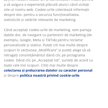
site-ul nostru web. Cookie-urile colectează informații
despre dvs. pentru a securiza funcționalitatea,
OEKO-TEX® STANDARD 100:
Testată pentru
statisticile și setările relevante de marketing.
substanțe nocive
Husă lavabilă:
Husa este detașabilă și poate fi
Când acceptați cookie-urile de marketing, vom partaja
spălată la 60°C
datele dvs. de navigare cu partenerii de marketing (de
exemplu, Google, Meta și TikTok) pentru reclame
WELLPUR®:
Marcă scandinavă în categoria
personalizate și statice. Puteți citi mai multe despre
articolelor esențiale pentru somn, disponibilă
scopuri în secțiunea „Modificare” și puteți alege să vă
exclusiv la JYSK
retrageți consimțământul dând clic pe pictograma
cookie. Dând clic pe „Acceptați tot”, sunteți de acord cu
Spumă cu memorie AIR
toate cele trei scopuri. Citiți mai multe despre
Spuma cu memorie AIR se mulează perfect pe forma
colectarea și prelucrarea datelor cu caracter personal
corpului tău, permițându-i să se afunde confortabil în
și despre
politica noastră privind cookie-urile
.
saltea. Distribuie uniform greutatea, ceea ce ajută la
reducerea presiunii asupra mușchilor și articulațiilor.
În plus, spuma cu memorie AIR nu este afectată de
temperatura camerei, așa că rămâne elastică și oferă
susținere, chiar și într-un mediu de dormit răcoros.
OEKO-TEX® STANDARD 100