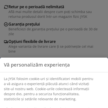
Retur pe o perioadă nelimitată
Află mai multe detalii despre cum poți schimba sau
returna produsul dorit într-un magazin fizic JYSK
Garanția prețului
Beneficiezi de garanția prețului pe o perioadă de 30 de
zile
Opțiuni flexibile de livrare
Alege varianta de livrare care ți se potrivește cel mai
bine
Material textil și oțel. Cu înălțime reglabilă.
Unitate de stoc: 3601213
Instrucțiuni de asamblare