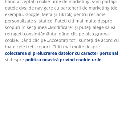
Specificații
Recenzii
(
262
)
Livrare