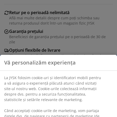
Retur pe o perioadă nelimitată
Află mai multe detalii despre cum poți schimba sau
returna produsul dorit într-un magazin fizic JYSK
Garanția prețului
Beneficiezi de garanția prețului pe o perioadă de 30 de
zile
Opțiuni flexibile de livrare
Alege varianta de livrare care ți se potrivește cel mai
bine
Unitate de stoc: 1852632
Specificații