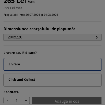
265 Lei
/set
399 Lei /set
Preț valabil între 26.07.2026 și 24.08.2026
Dimensiunea cearșafului de plapumă
:
200x220
Livrare sau Ridicare?
Livrare
Click and Collect
Cantitate
-
+
Adaugă în coș