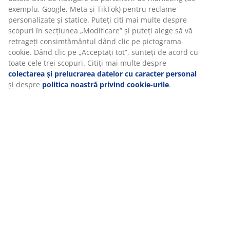
Recenzii
(
0
)
Livrare
Vă personalizăm experiența
La JYSK folosim cookie-uri și identificatori mobili pentru a vă asi
experiență plăcută atunci când vizitați site-ul nostru web. Cookie
colectează informații despre dvs. pentru a securiza funcționalita