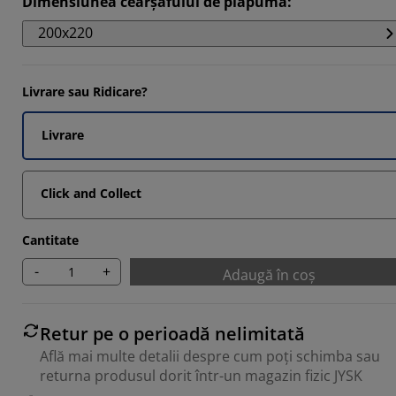
Dimensiunea cearșafului de plapumă
:
9092%
200x220
Livrare sau Ridicare?
Livrare
Click and Collect
Cantitate
-
+
Adaugă în coș
Retur pe o perioadă nelimitată
Află mai multe detalii despre cum poți schimba sau
returna produsul dorit într-un magazin fizic JYSK