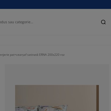
Cău
enjerie pat+cearșaf satinată ERNA 200x220 roz
90.9090909090