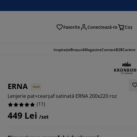
Favorite
Conectează-te
Coş
tare
Inspirație
Broșură
Magazine
Contact
B2B
Cariere
ERNA
Gold
Lenjerie pat+cearșaf satinată ERNA 200x220 roz
(
11
)
449 Lei
/set
909%