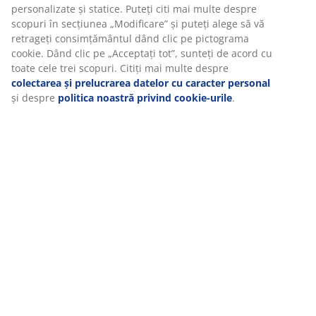
Livrare
Vă personalizăm experiența
La JYSK folosim cookie-uri și identificatori mobili pentru a vă asi
experiență plăcută atunci când vizitați site-ul nostru web. Cookie
colectează informații despre dvs. pentru a securiza funcționalita
statisticile și setările relevante de marketing.
Când acceptați cookie-urile de marketing, vom partaja datele dv
navigare cu partenerii de marketing (de exemplu, Google, Meta 
TikTok) pentru reclame personalizate și statice. Puteți citi mai m
despre scopuri în secțiunea „Modificare” și puteți alege să vă re
consimțământul dând clic pe pictograma cookie. Dând clic pe „A
tot”, sunteți de acord cu toate cele trei scopuri. Citiți mai multe