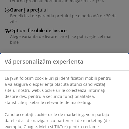
returna produsul dorit într-un magazin fizic JYSK
Garanția prețului
Beneficiezi de garanția prețului pe o perioadă de 30 de
zile
Opțiuni flexibile de livrare
Alege varianta de livrare care ți se potrivește cel mai
bine
Unitate de stoc: 1819880
Specificații
Recenzii
(
0
)