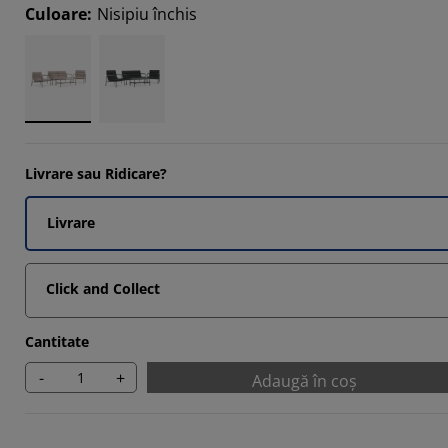
9524%
Culoare
:
Nisipiu închis
4762%
Livrare sau Ridicare?
Livrare
Click and Collect
Cantitate
-
+
Adaugă în coș