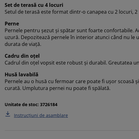
Set de terasă cu 4 locuri
Setul de terasă este format dintr-o canapea cu 2 locuri, 2 f
Perne
Pernele pentru șezut și spătar sunt foarte confortabile. Ac
uzură. Depozitează pernele în interior atunci când nu le uti
durata de viață.
Cadru din oțel
Cadrul din oțel vopsit este robust și durabil. Greutatea un
Husă lavabilă
Pernele au o husă cu fermoar care poate fi ușor scoasă și
curată. Umplutura pernei nu poate fi spălată.
Unitate de stoc: 3726184
Instrucțiuni de asamblare