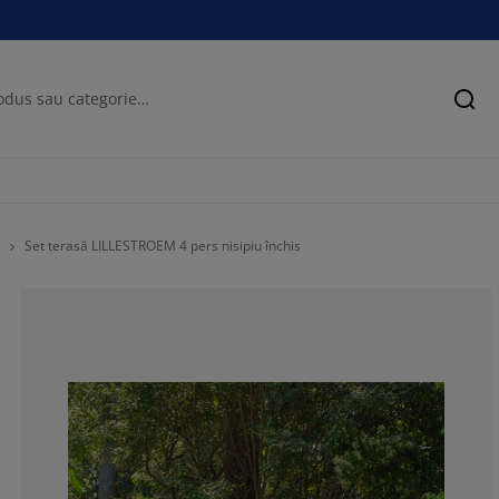
Cău
Set terasă LILLESTROEM 4 pers nisipiu închis
85.7142857142