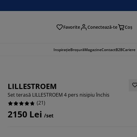
Favorite
Conectează-te
Coş
tare
Inspirație
Broșură
Magazine
Contact
B2B
Cariere
LILLESTROEM
Set terasă LILLESTROEM 4 pers nisipiu închis
(
21
)
2150 Lei
/set
8571%