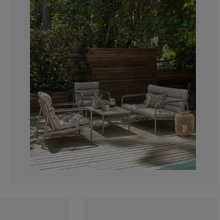
9.52380952380
0%
0%
4.76190476190