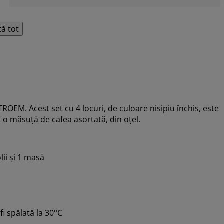
tă tot
ROEM. Acest set cu 4 locuri, de culoare nisipiu închis, este
i o măsuță de cafea asortată, din oțel.
lii și 1 masă
fi spălată la 30°C