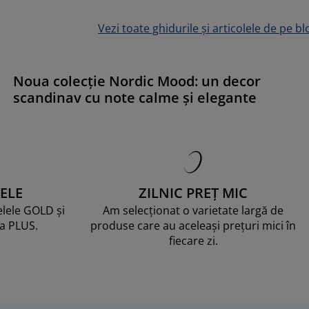
Vezi toate ghidurile și articolele de pe bl
Noua colecție Nordic Mood: un decor
scandinav cu note calme și elegante
ELE
ZILNIC PREȚ MIC
telele GOLD și
Am selecționat o varietate largă de
ma PLUS.
produse care au aceleași prețuri mici în
fiecare zi.