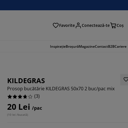
Favorite
Conectează-te
Coş
tare
Inspirație
Broșură
Magazine
Contact
B2B
Cariere
KILDEGRAS
Prosop bucătărie KILDEGRAS 50x70 2 buc/pac mix
(
3
)
20 Lei
/pac
(
10 lei /bucată
)
6666%