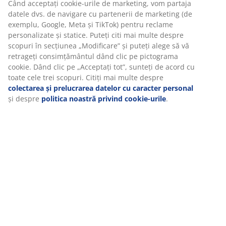
Specificații
Recenzii
(
1
)
Livrare
Vă personalizăm experiența
La JYSK folosim cookie-uri și identificatori mobili pentru a vă asi
experiență plăcută atunci când vizitați site-ul nostru web. Cookie
colectează informații despre dvs. pentru a securiza funcționalita
statisticile și setările relevante de marketing.