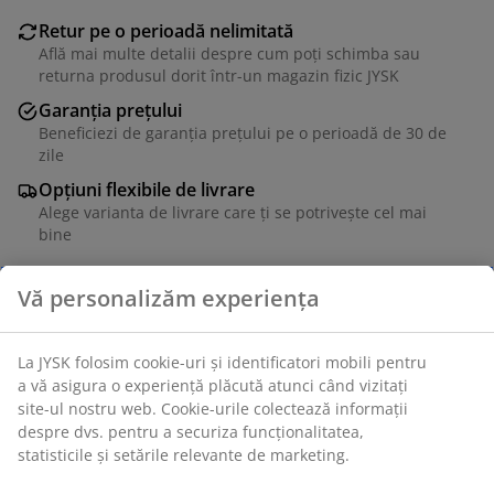
Retur pe o perioadă nelimitată
Află mai multe detalii despre cum poți schimba sau
returna produsul dorit într-un magazin fizic JYSK
Garanția prețului
Beneficiezi de garanția prețului pe o perioadă de 30 de
zile
Opțiuni flexibile de livrare
Alege varianta de livrare care ți se potrivește cel mai
bine
Lumânare cu suprafață rustică, texturată, de culoare
naturală. Ideală pentru a crea o atmosferă caldă și
primitoare. Ø7x10 cm
Unitate de stoc: 4912752