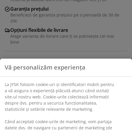
Garanția prețului
Beneficiezi de garanția prețului pe o perioadă de 30 de
zile
Opțiuni flexibile de livrare
Alege varianta de livrare care ți se potrivește cel mai
bine
Unitate de stoc: 5532513
Instrucțiuni de asamblare
Specificații
Recenzii