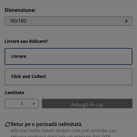
Dimensiune
:
90x180
Livrare sau Ridicare?
Livrare
Click and Collect
Cantitate
-
+
Adaugă în coș
Retur pe o perioadă nelimitată
Află mai multe detalii despre cum poți schimba sau
returna produsul dorit într-un magazin fizic JYSK