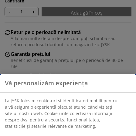
Cantitate
-
+
Adaugă în coș
Retur pe o perioadă nelimitată
Află mai multe detalii despre cum poți schimba sau
returna produsul dorit într-un magazin fizic JYSK
Garanția prețului
Beneficiezi de garanția prețului pe o perioadă de 30 de
zile
Opțiuni flexibile de livrare
Alege varianta de livrare care ți se potrivește cel mai
bine
Unitate de stoc: 5590018
Instrucțiuni de asamblare