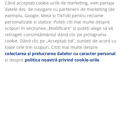
Specificații
Recenzii
(
17
)
Livrare
Vă personalizăm experiența