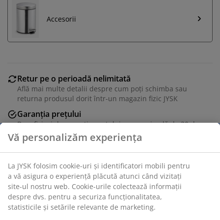
Accesorii
Retur pe o perioadă nelimitată
Află mai multe detalii despre cum poți schimba sau
returna produsul dorit într-un magazin fizic JYSK
Garanția prețului
Beneficiezi de garanția prețului pe o perioadă de 30 de
zile
Vă personalizăm experiența
Opțiuni flexibile de livrare
Alege varianta de livrare care ți se potrivește cel mai
La JYSK folosim cookie-uri și identificatori mobili pentru
bine
a vă asigura o experiență plăcută atunci când vizitați
site-ul nostru web. Cookie-urile colectează informații
despre dvs. pentru a securiza funcționalitatea,
statisticile și setările relevante de marketing.
Unitate de stoc: 2780100