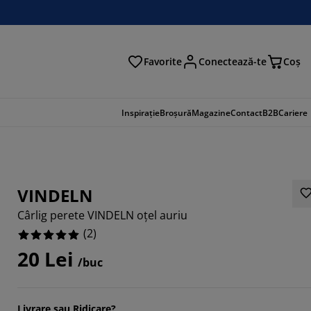
Favorite
Conectează-te
Coş
tare
Inspirație
Broșură
Magazine
Contact
B2B
Cariere
VINDELN
Cârlig perete VINDELN oțel auriu
(
2
)
20 Lei
/buc
Livrare sau Ridicare?