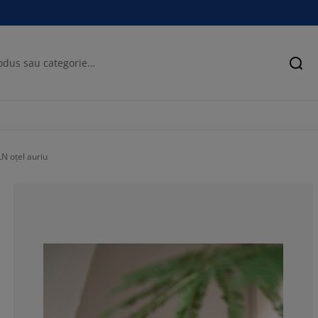
Cău
N oțel auriu
100%