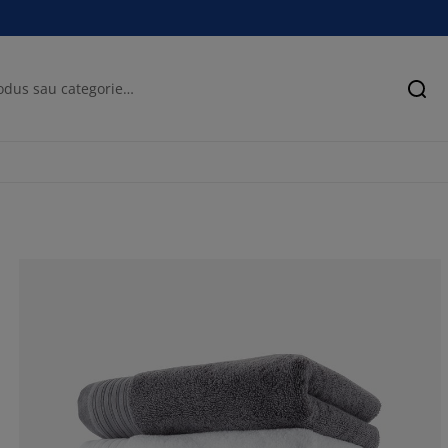
Cău
82.9787234042