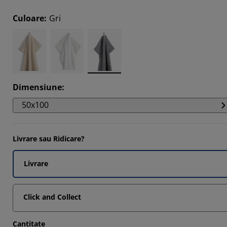
Culoare
:
Gri
234%
8085%
4255%
Dimensiune
:
50x100
Livrare sau Ridicare?
Livrare
Click and Collect
Cantitate