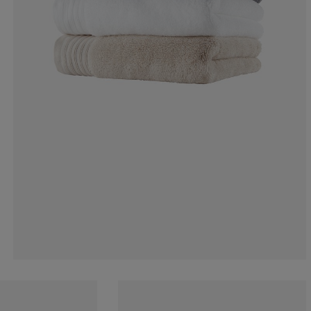
0%
8.51063829787
2.12765957446
6.38297872340