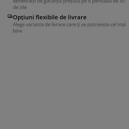
Beneficiezi de garanția prețului pe o perioadă de 30
de zile
Opțiuni flexibile de livrare
Alege varianta de livrare care ți se potrivește cel mai
bine