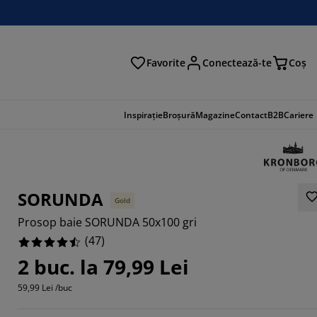
Favorite
Conectează-te
Coş
tare
Inspirație
Broșură
Magazine
Contact
B2B
Cariere
SORUNDA
Gold
Prosop baie SORUNDA 50x100 gri
(
47
)
2 buc. la 79,99 Lei
59,99 Lei /buc
5532%