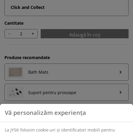
Click and Collect
Cantitate
-
+
Adaugă în coș
Produse recomandate
Bath Mats
Suport pentru prosoape
Retur pe o perioadă nelimitată
Află mai multe detalii despre cum poți schimba sau