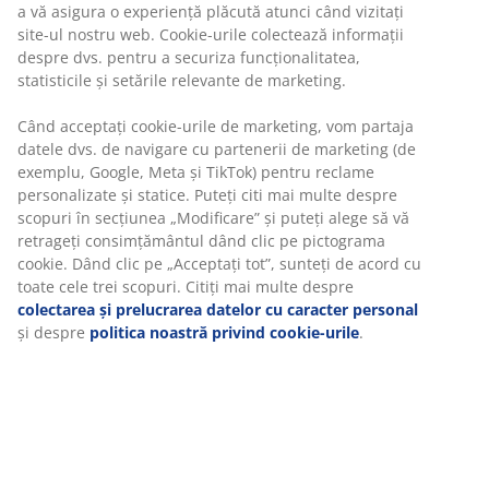
returna produsul dorit într-un magazin fizic JYSK
Garanția prețului
Beneficiezi de garanția prețului pe o perioadă de 30 de
zile
Opțiuni flexibile de livrare
Alege varianta de livrare care ți se potrivește cel mai
bine
Unitate de stoc: 2350200
Specificații
Recenzii
(
0
)