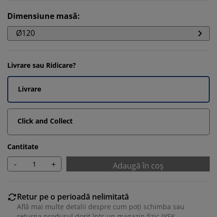
Dimensiune masă
:
Ø120
Livrare sau Ridicare?
Livrare
Click and Collect
Cantitate
-
+
Adaugă în coș
Retur pe o perioadă nelimitată
Află mai multe detalii despre cum poți schimba sau
returna produsul dorit într-un magazin fizic JYSK