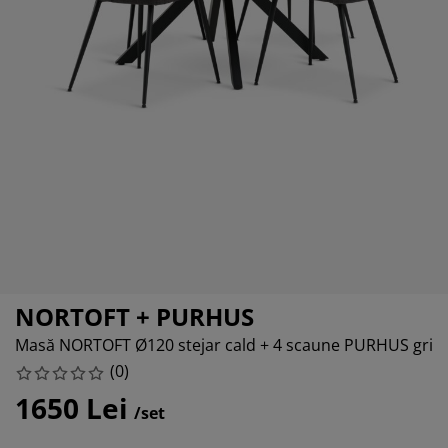
grijirea mobilierului
uminat exterior
arșafuri
pper
rpuri de iluminat
mping
lapuri
otecții de saltea
ntru casă
bilier dormitor
miere
mera copiilor
ltea Copii
cesorii pentru rufe
turi copii
NORTOFT + PURHUS
Masă NORTOFT Ø120 stejar cald + 4 scaune PURHUS gri
(
0
)
1650 Lei
/set