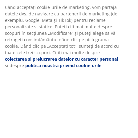
Specificații
Recenzii
(
0
)
Vă personalizăm experiența
Livrare
La JYSK folosim cookie-uri și identificatori mobili pentru a vă asi
experiență plăcută atunci când vizitați site-ul nostru web. Cookie
colectează informații despre dvs. pentru a securiza funcționalita
statisticile și setările relevante de marketing.
Când acceptați cookie-urile de marketing, vom partaja datele dv
navigare cu partenerii de marketing (de exemplu, Google, Meta 
TikTok) pentru reclame personalizate și statice. Puteți citi mai m