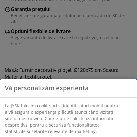
Garanția prețului
Beneficiezi de garanția prețului pe o perioadă de 30 de
zile
Opțiuni flexibile de livrare
Alege varianta de livrare care ți se potrivește cel mai
bine
Masă: Furnir decorativ și oțel. Ø120x75 cm Scaun:
Material textil și oțel.
Unitate de stoc: S364309
Setul are în componență următoarele
articole: