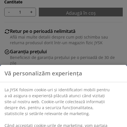
Cantitate
-
+
Adaugă în coș
Retur pe o perioadă nelimitată
Află mai multe detalii despre cum poți schimba sau
returna produsul dorit într-un magazin fizic JYSK
Garanția prețului
Beneficiezi de garanția prețului pe o perioadă de 30 de
zile
Opțiuni flexibile de livrare
Alege varianta de livrare care ți se potrivește cel mai
bine
Unitate de stoc: 1640802