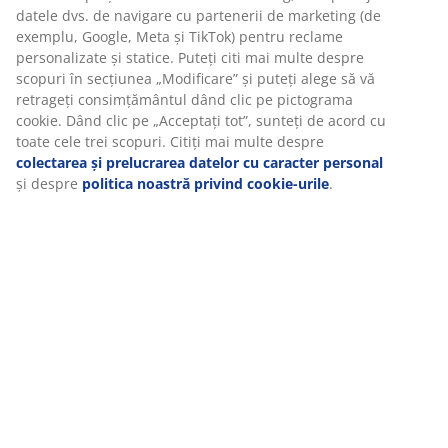
Specificații
Recenzii
(
51
)
Livrare
Vă personalizăm experiența
La JYSK folosim cookie-uri și identificatori mobili pentru a vă asi
experiență plăcută atunci când vizitați site-ul nostru web. Cookie