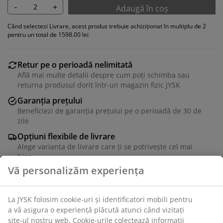
-
+
Adaugă în coș
Când selectezi Livrare, acest produs trebuie achiziționat în multiplu de 2
pentru un total de 1598.00 lei
Retur pe o perioadă nelimitată
Află mai multe detalii despre cum poți schimba sau
returna produsul dorit într-un magazin fizic JYSK
Garanția prețului
Beneficiezi de garanția prețului pe o perioadă de 30 de
zile
Opțiuni flexibile de livrare
Alege varianta de livrare care ți se potrivește cel mai
bine
Scaun de dining cu șezut din fire de hârtie împletite și
structură din lemn masiv de stejar. Lemnul este lăcuit
pentru durabilitate extinsă.