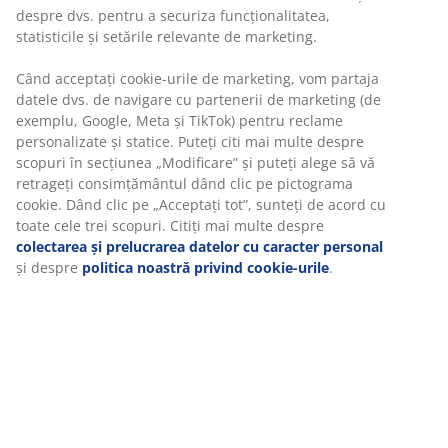
Unitate de stoc: 3690511
Instrucțiuni de asamblare
Specificații
Recenzii
(
110
)
Despre brand